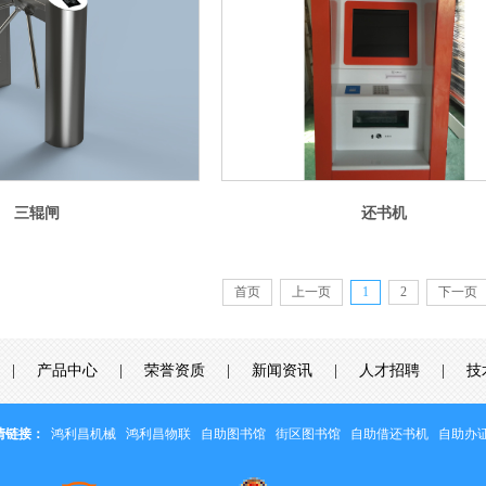
三辊闸
还书机
首页
上一页
1
2
下一页
|
产品中心
|
荣誉资质
|
新闻资讯
|
人才招聘
|
技
情链接：
鸿利昌机械
鸿利昌物联
自助图书馆
街区图书馆
自助借还书机
自助办