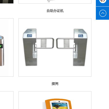
自助办证机
刘先生
摆闸